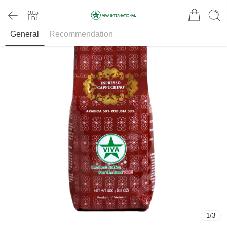
General
Recommendation
1
/
3