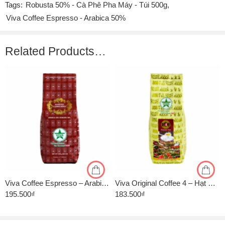
Tags:
Robusta 50% - Cà Phê Pha Máy - Túi 500g
,
Viva Coffee Espresso - Arabica 50%
Related Products…
1kg
1kg
500gr
500gr
Viva Coffee Espresso – Arabica 30%, Robusta 70% – Cà Phê Pha Máy – Túi 500g
Viva Original Coffee 4 – Hạt Culi Premium – Rang Vừa – Gói 500g
195.500
₫
183.500
₫