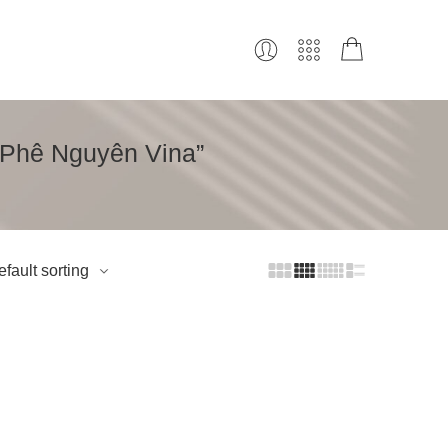
 Phê Nguyên Vina”
fault sorting