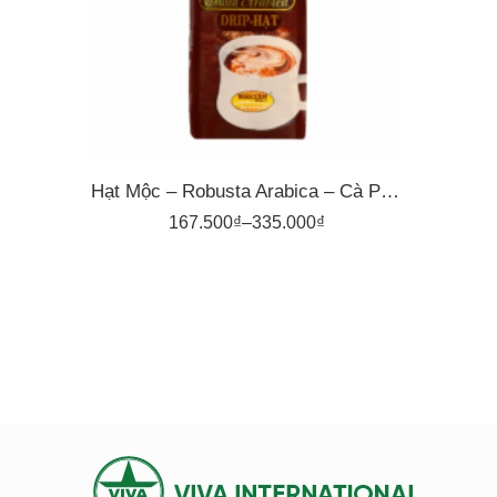
500gr
Hạt Mộc – Robusta Arabica – Cà Phê Nguyên Vina
167.500
₫
–
335.000
₫