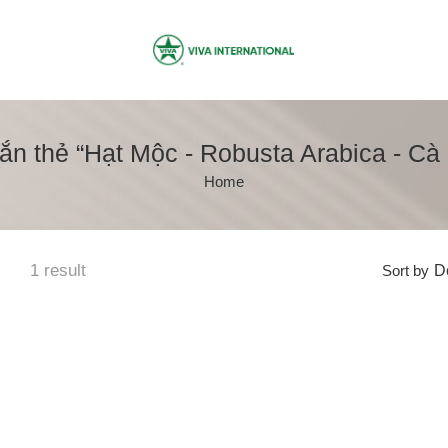
n thẻ “Hạt Mộc - Robusta Arabica - Cà
Home
1 result
Sort by
De