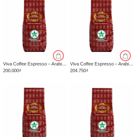
1kg
1kg
500gr
500gr
Viva Coffee Espresso – Arabica 40%, Robusta 60% – Cà Phê Pha Máy – Túi 500g
Viva Coffee Espresso – Arabica 50%, Robusta 50% – Cà Phê Pha Máy – Túi 500g
200.000
₫
204.750
₫
1kg
1kg