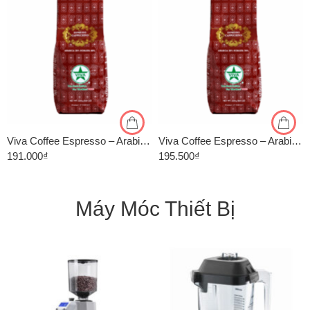
1kg
1kg
500gr
500gr
Viva Coffee Espresso – Arabica 20%, Robusta 80% – Cà Phê Pha Máy – Túi 500g
Viva Coffee Espresso – Arabica 30%, Robusta 70% – Cà Phê Pha Máy – Túi 500g
191.000
₫
195.500
₫
Máy Móc Thiết Bị