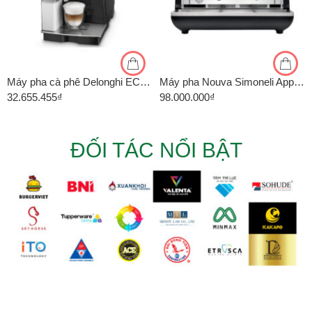
Máy pha cà phê Delonghi ECAM23.460.B
Máy pha Nouva Simoneli Appia Life 2 Group
32.655.455
₫
98.000.000
₫
ĐỐI TÁC NỔI BẬT