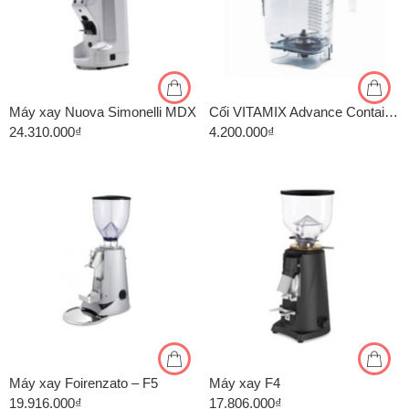
Máy xay Nuova Simonelli MDX
Cối VITAMIX Advance Container + Lid Complete – For XP Container ( VM0127)
24.310.000
₫
4.200.000
₫
Máy xay Foirenzato – F5
Máy xay F4
19.916.000
₫
17.806.000
₫