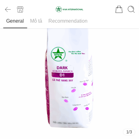
General
Mô tả
Recommendation
1
/
3