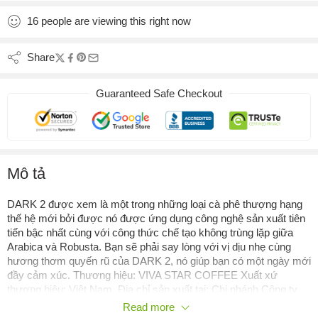
16
people
are viewing this right now
Share
Guaranteed Safe Checkout
Mô tả
DARK 2 được xem là một trong những loại cà phê thượng hạng
thế hệ mới bởi được nó được ứng dụng công nghệ sản xuất tiên
tiến bậc nhất cùng với công thức chế tạo không trùng lặp giữa
Arabica và Robusta. Bạn sẽ phải say lòng với vị dịu nhẹ cùng
hương thơm quyến rũ của DARK 2, nó giúp bạn có một ngày mới
đầy cảm xúc. Thương hiệu: VIVA STAR COFFEE Xuất xứ
thương hiệu: Việt Nam. Địa chỉ sản xuất tại: Chi nhánh Công ty
Cổ phần VIVATORY 480/08 Tân Kỳ Tân Quý, P. Sơn Kỳ. Q.Tân
Read more