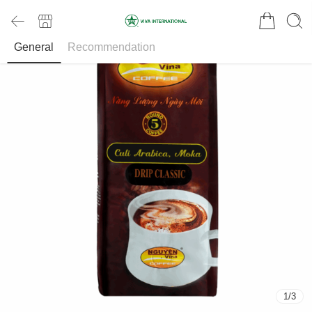
General
Recommendation
1
/
3