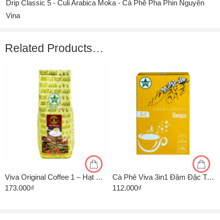
Drip Classic 5 - Culi Arabica Moka - Cà Phê Pha Phin Nguyên
Vina
Related Products…
1kg
500gr
Viva Original Coffee 1 – Hạt Culi Robusta – Rang Vừa – Gói 500g
Cà Phê Viva 3in1 Đậm Đặc Trưng – Hộp 20 Gói X 17G
173.000
₫
112.000
₫