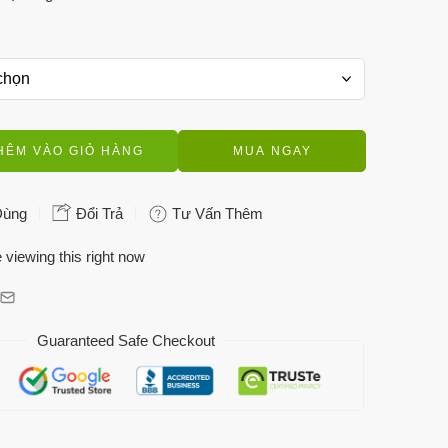
HÊM VÀO GIỎ HÀNG
MUA NGAY
Dùng
Đổi Trả
Tư Vấn Thêm
 viewing this right now
Guaranteed Safe Checkout