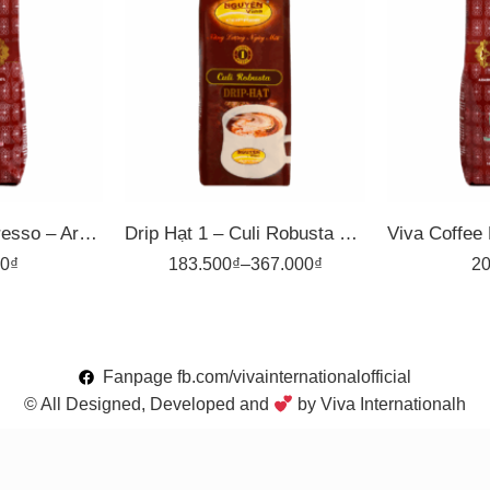
1kg
1kg
500gr
500gr
Viva Coffee Espresso – Arabica 40%, Robusta 60% – Cà Phê Pha Máy – Túi 500g
Drip Hạt 1 – Culi Robusta – Cà Phê Pha Phin Nguyên Vina
00
₫
183.500
₫
–
367.000
₫
20
Fanpage fb.com/vivainternationalofficial
© All Designed, Developed and
by Viva Internationalh