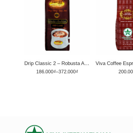
1kg
1kg
500gr
500gr
Drip Classic 2 – Robusta Arabica – Cà Phê Pha Phin Nguyên Vina
186.000
₫
–
372.000
₫
200.0