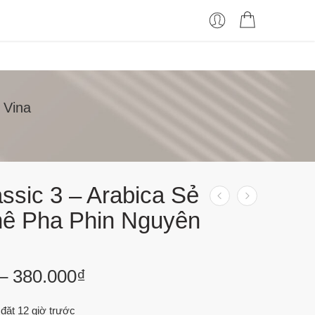
 Vina
assic 3 – Arabica Sẻ
hê Pha Phin Nguyên
–
380.000
₫
đặt 12 giờ trước