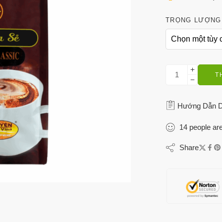
TRỌNG LƯỢNG
T
Hướng Dẫn 
14
people
are
Share