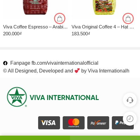
1kg
1kg
500gr
500gr
Viva Coffee Espresso – Arabica 40%, Robusta 60% – Cà Phê Pha Máy – Túi 500g
Viva Original Coffee 4 – Hạt Culi Premium – Rang Vừa – Gói 500g
200.000
₫
183.500
₫
Fanpage fb.com/vivainternationalofficial
© All Designed, Developed and
by Viva Internationalh