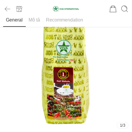
General
Mô tả
Recommendation
1
/
3