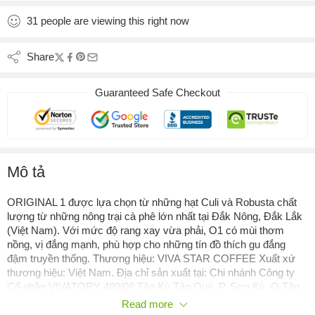
31
people
are viewing this right now
Share
Guaranteed Safe Checkout
Mô tả
ORIGINAL 1 được lựa chọn từ những hạt Culi và Robusta chất
lượng từ những nông trại cà phê lớn nhất tại Đắk Nông, Đắk Lắk
(Việt Nam). Với mức độ rang xay vừa phải, O1 có mùi thơm
nồng, vị đắng mạnh, phù hợp cho những tín đồ thích gu đắng
đậm truyền thống. Thương hiệu: VIVA STAR COFFEE Xuất xứ
thương hiệu: Việt Nam. Địa chỉ sản xuất tại: Chi nhánh Công ty
Cổ phần VIVATORY 480/08 Tân Kỳ Tân Quý, P. Sơn Kỳ. Q.Tân
Phú, TP.HCM Thành phần: – Hạt Culi – Hạt Robusta Hương vị:
Read more