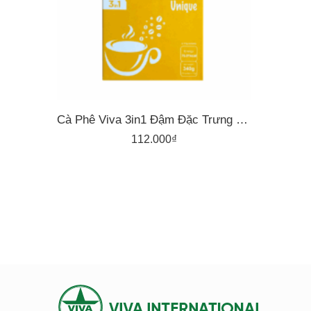
Cà Phê Viva 3in1 Đậm Đặc Trưng – Hộp 20 Gói X 17G
112.000
₫