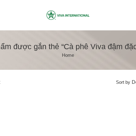
ẩm được gắn thẻ “Cà phê Viva đậm đặc
Home
t
Sort by
De