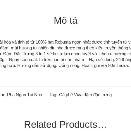
Mô tả
 và tinh tế từ 100% hạt Robusta ngon nhất được tinh tuyển từ vù
 đậm, mùi hương tự nhiên dịu nhẹ được rang theo kiểu truyền thống 
vẹn. Đậm Đặc Trưng 3 In 1 sẽ là sự lựa chọn tuyệt vời cho xu hướn
 20g – Ngày sản xuất: In trên bao bì sản phẩm – Hạn sử dụng: 24 thá
 tổng hợp. Hướng dẫn sử dụng: Uống nóng: Hòa 1 gói với 80ml nước 
Tan
,
Pha Ngon Tại Nhà
Tag:
Cà phê Viva đậm đặc trưng
Related Products…