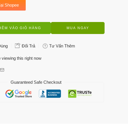
ại Shopee
HÊM VÀO GIỎ HÀNG
MUA NGAY
Dùng
Đổi Trả
Tư Vấn Thêm
 viewing this right now
Guaranteed Safe Checkout