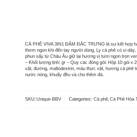
CÀ PHÊ VIVA 3IN1 ĐẬM ĐẶC TRƯNG là sự kết hợp hài hòa
thơm ngon khi đến tay người dùng. Ly cà phê có vị dày,
phun sấy từ Châu Âu giữ lại hương vị tươi ngon trọn 
– Khối lượng tịnh: gr – Quy các đóng gói: Hộp 10 gói x
vật, đường, maltodextrin, màu thực vật, hương cà phê
nước nóng, khuấy đều và cho thêm đá.
SKU:
Unique-BBV
Categories:
Cà phê
,
Cà Phê Hòa 