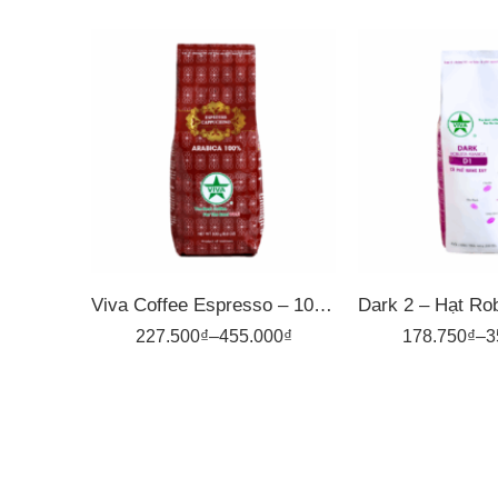
1kg
1kg
500gr
500gr
Viva Coffee Espresso – 100% Arabica – Cà Phê Pha Máy – Túi 500g
227.500
₫
–
455.000
₫
178.750
₫
–
3