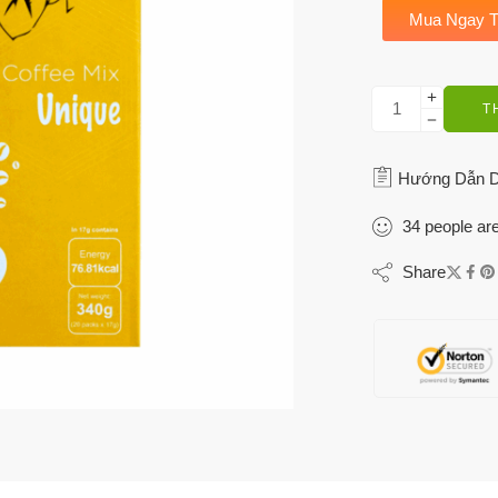
Mua Ngay T
T
Hướng Dẫn 
34
people
are
Share