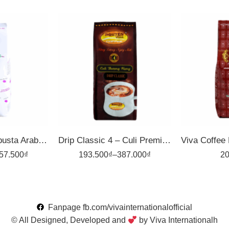
1kg
1kg
500gr
500gr
Dark 2 – Hạt Robusta Arabica – Rang Đậm – Cà Phê Rang Xay Viva
Drip Classic 4 – Culi Premium – Cà Phê Pha Phin Nguyên Vina
57.500
₫
193.500
₫
–
387.000
₫
20
Fanpage fb.com/vivainternationalofficial
© All Designed, Developed and
by Viva Internationalh