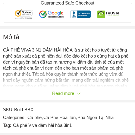
Guaranteed Safe Checkout
Mô tả
CÀ PHÊ VIVA 3IN1 ĐẬM HÀI HÒA là sự kết hợp tuyệt từ công
nghệ sản xuất cà phê hiện đại, độc đáo kết hợp cùng hạt cà phê
đen vị nguyên bản đã tạo ra hương vị đậm đà, tinh tế của một
tách cà phê chuẩn vị đem đến cho bạn một sản phẩm cà phê
ngon thứ thiệt. Tất cả hòa quyện thành một thức uống vừa đủ
khơi dậy nguồn cảm hứng bất tận, mang đến trải nghiệm cà phê
thơm ngon khó cưỡng, nâng tầm ly cà phê hòa tan ngon chuẩn
như cà phê pha tại quán. THÔNG TIN SẢN PHẨM – Khối lượng
Read more
tịnh: gr – Quy các đóng gói: Hộp 10 gói x 20g – Ngày sản xuất: In
trên bao bì sản phẩm – Hạn sử dụng: 24 tháng – Thành phần: Bột
SKU:
Bold-BBX
cà phê hòa tan (12%), bột kem thực vật, đường, maltodextrin,
màu thực vật, hương cà phê tổng hợp. Hướng dẫn sử dụng:
Categories:
Cà phê
,
Cà Phê Hòa Tan
,
Pha Ngon Tại Nhà
Uống nóng: Hòa 1 gói với 80ml nước nóng và khuấy đều. Uống
Tag:
Cà phê Viva đậm hài hòa 3in1
lạnh: Hòa 2 gói với 70ml nước nóng, khuấy đều và cho thêm đá.