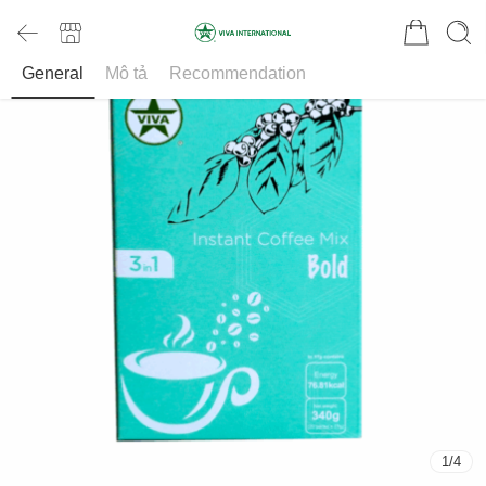
General
Mô tả
Recommendation
1
/
4