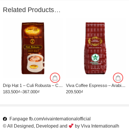
Related Products…
1kg
1kg
500gr
500gr
Drip Hạt 1 – Culi Robusta – Cà Phê Pha Phin Nguyên Vina
Viva Coffee Espresso – Arabica 60%, Robusta 40% – Cà Phê Pha Máy – Túi 500g
183.500
₫
–
367.000
₫
209.500
₫
Fanpage fb.com/vivainternationalofficial
© All Designed, Developed and
by Viva Internationalh