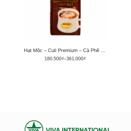
500gr
Hạt Mộc – Culi Premium – Cà Phê Nguyên Vina
180.500
₫
–
361.000
₫