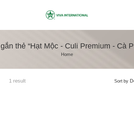
ắn thẻ “Hạt Mộc - Culi Premium - Cà 
Home
1 result
Sort by
De