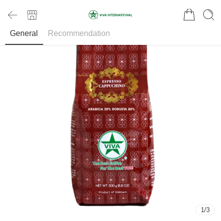
General
Recommendation
1
/
3