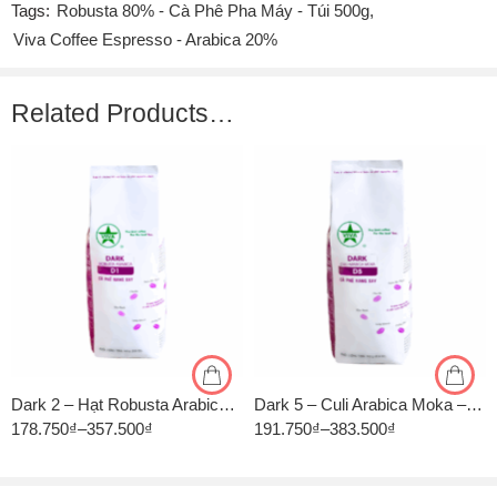
Tags:
Robusta 80% - Cà Phê Pha Máy - Túi 500g
,
Viva Coffee Espresso - Arabica 20%
Related Products…
1kg
500 GR
500gr
1 KG
Dark 2 – Hạt Robusta Arabica – Rang Đậm – Cà Phê Rang Xay Viva
Dark 5 – Culi Arabica Moka – Rang Đậm – Cà Phê Rang Xay Viva
178.750
₫
–
357.500
₫
191.750
₫
–
383.500
₫