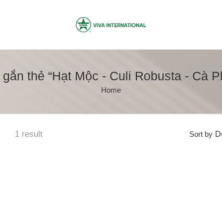
ắn thẻ “Hạt Mộc - Culi Robusta - Cà 
Home
1 result
Sort by
De