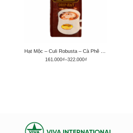
500gr
Hạt Mộc – Culi Robusta – Cà Phê Nguyên Vina
161.000
₫
–
322.000
₫