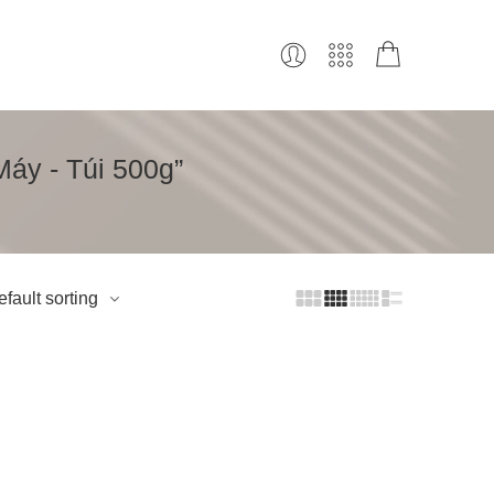
áy - Túi 500g”
fault sorting