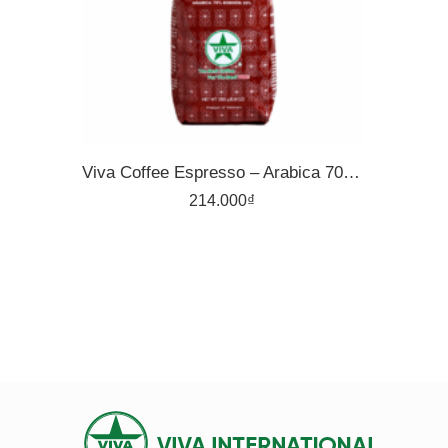
500gr
Viva Coffee Espresso – Arabica 70%, Robusta 30% – Cà Phê Pha Máy – Túi 500g
214.000
₫