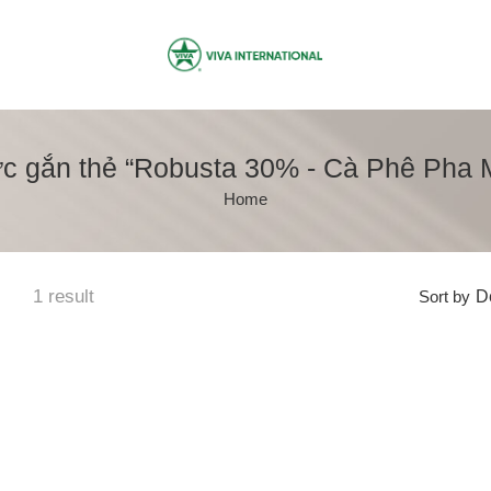
 gắn thẻ “Robusta 30% - Cà Phê Pha M
Home
1 result
Sort by
De