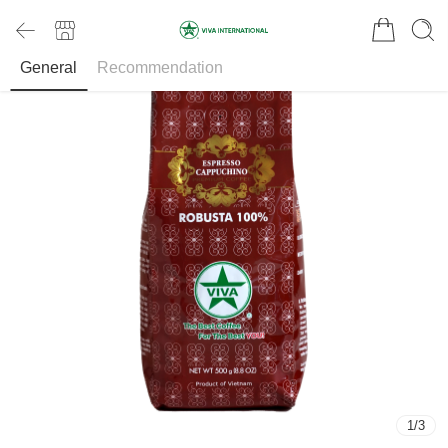
General
Recommendation
1
/
3