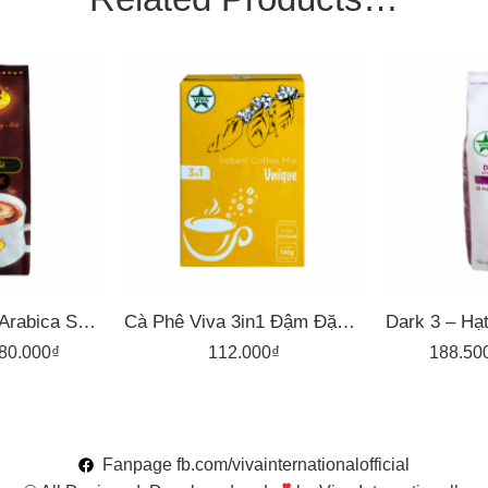
1kg
500gr
Drip Classic 3 – Arabica Sẻ – Cà Phê Pha Phin Nguyên Vina
Cà Phê Viva 3in1 Đậm Đặc Trưng – Hộp 20 Gói X 17G
80.000
₫
112.000
₫
188.50
Fanpage fb.com/vivainternationalofficial