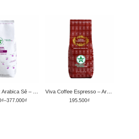
1kg
500gr
Dark 3 – Hạt Arabica Sẻ – Rang Đậm – Cà Phê Rang Xay Viva
Viva Coffee Espresso – Arabica 30%, Robusta 70% – Cà Phê Pha Máy – Túi 500g
0
₫
–
377.000
₫
195.500
₫