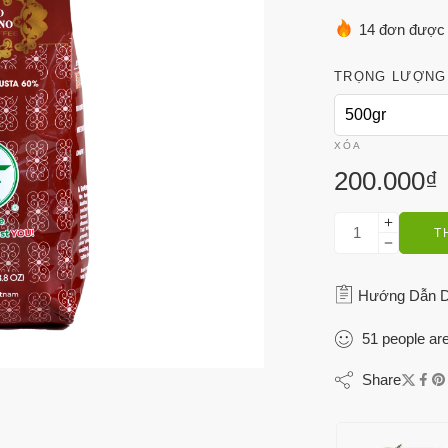
14 đơn được 
TRỌNG LƯỢNG
XÓA
200.000
₫
T
Hướng Dẫn 
51
people
are
Share