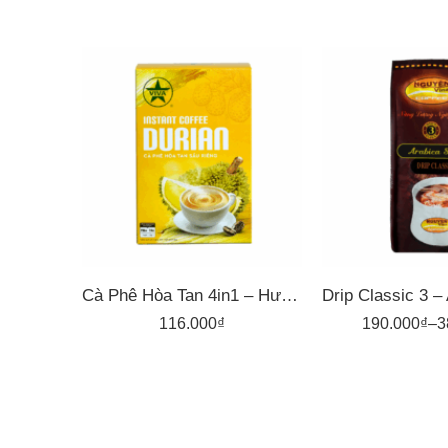
1kg
500gr
Cà Phê Hòa Tan 4in1 – Hương Sầu Riêng – Hộp 14 Gói X 15G
116.000
₫
190.000
₫
–
3