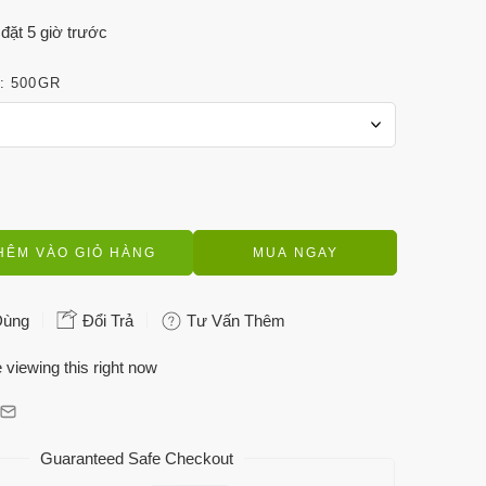
đặt 5 giờ trước
500GR
HÊM VÀO GIỎ HÀNG
MUA NGAY
Dùng
Đổi Trả
Tư Vấn Thêm
 viewing this right now
Guaranteed Safe Checkout