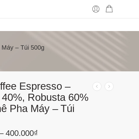
 Máy – Túi 500g
ffee Espresso –
a 40%, Robusta 60%
ê Pha Máy – Túi
–
400.000
₫