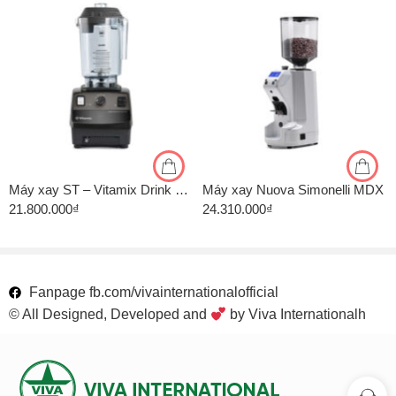
Máy xay ST – Vitamix Drink Machine Advance VM0127
Máy xay Nuova Simonelli MDX
21.800.000
₫
24.310.000
₫
Fanpage fb.com/vivainternationalofficial
© All Designed, Developed and
by Viva Internationalh