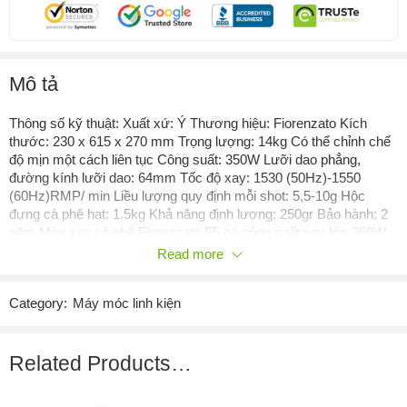
Mô tả
Thông số kỹ thuật: Xuất xứ: Ý Thương hiệu: Fiorenzato Kích
thước: 230 x 615 x 270 mm Trọng lượng: 14kg Có thể chỉnh chế
độ mịn một cách liên tục Công suất: 350W Lưỡi dao phẳng,
đường kính lưỡi dao: 64mm Tốc độ xay: 1530 (50Hz)-1550
(60Hz)RMP/ min Liều lượng quy định mỗi shot: 5,5-10g Hộc
đựng cà phê hạt: 1.5kg Khả năng định lượng: 250gr Bảo hành: 2
năm Máy xay cà phê Fiorenzato F5 có công suất xay lớn 350W
và sử dụng lưỡi xay dạng phẳng giúp tốc độ xay nhanh hơn, máy
Read more
phù hợp với các cơ sở kinh doanh cà phê từ vừa tới chuyên
nghiệp. Đường kính lưỡi dao 63mm giúp xay ít phát sinh nhiệt do
Category:
Máy móc linh kiện
ma sát hơn, từ đó đảm bảo hương vị tối đa của cà phê sau khi
xay. Phần lưỡi cay có độ cứng chắc đặc biệt, đảm bảo thời gian
sử dụng dài lâu mà không lo hao mòn hay nứt gãy.
Related Products…