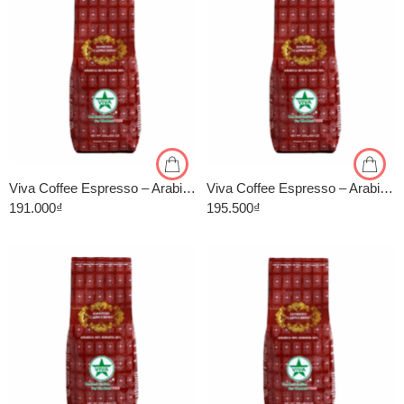
1kg
1kg
500gr
500gr
Viva Coffee Espresso – Arabica 20%, Robusta 80% – Cà Phê Pha Máy – Túi 500g
Viva Coffee Espresso – Arabica 30%, Robusta 70% – Cà Phê Pha Máy – Túi 500g
191.000
₫
195.500
₫
1kg
1kg