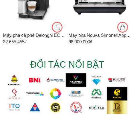
Máy pha cà phê Delonghi ECAM23.460.B
Máy pha Nouva Simoneli Appia Life 2 Group
32.655.455
₫
98.000.000
₫
ĐỐI TÁC NỔI BẬT