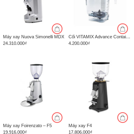
Máy xay Nuova Simonelli MDX
Cối VITAMIX Advance Container + Lid Complete – For XP Container ( VM0127)
24.310.000
₫
4.200.000
₫
Máy xay Foirenzato – F5
Máy xay F4
19.916.000
₫
17.806.000
₫