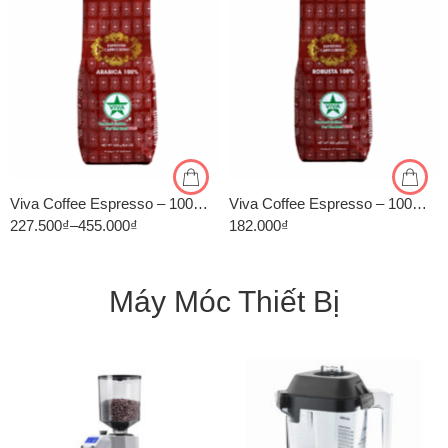
1kg
1kg
500gr
500gr
Viva Coffee Espresso – 100% Arabica – Cà Phê Pha Máy – Túi 500g
Viva Coffee Espresso – 100% Robusta – Cà Phê Pha Máy – Túi 500g
227.500
₫
–
455.000
₫
182.000
₫
Máy Móc Thiết Bị