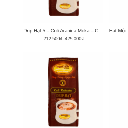
Drip Hạt 5 – Culi Arabica Moka – Cà Phê Pha Phin Nguyên Vina
212.500
₫
–
425.000
₫
1kg
500gr
5