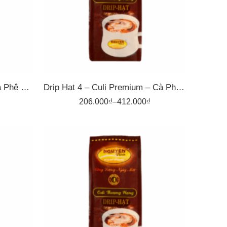
500gr
Drip Hạt 3 – Arabica Sẻ – Cà Phê Pha Phin Nguyên Vina
Drip Hạt 4 – Culi Premium – Cà Phê Pha Phin Nguyên Vina
206.000
₫
–
412.000
₫
1kg
500gr