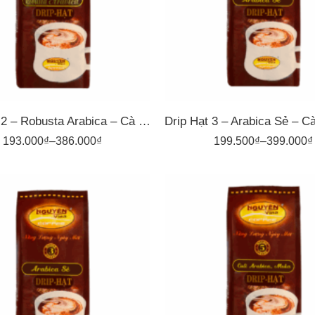
00gr
500gr
Drip Hạt 2 – Robusta Arabica – Cà Phê Pha Phin Nguyên Vina
193.000
₫
–
386.000
₫
199.500
₫
–
399.000
₫
1kg
1kg
00gr
500gr