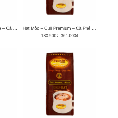
Hạt Mộc – Culi Arabica Moka – Cà Phê Nguyên Vina
Hạt Mộc – Culi Premium – Cà Phê Nguyên Vina
180.500
₫
–
361.000
₫
1kg
500gr