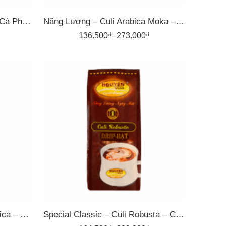
Năng Lượng – Arabica Sẻ – Cà Phê Pha Phin Nguyên Vina
Năng Lượng – Culi Arabica Moka – Cà Phê Pha Phin Nguyên Vina
136.500
₫
–
273.000
₫
1kg
500gr
Năng Lượng – Robusta Arabica – Cà Phê Pha Phin Nguyên Vina
Special Classic – Culi Robusta – Cà Phê Nguyên Vina