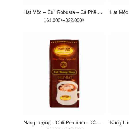
Hạt Mộc – Culi Robusta – Cà Phê Nguyên Vina
161.000
₫
–
322.000
₫
1kg
500gr
5
Năng Lượng – Culi Premium – Cà Phê Pha Phin Nguyên Vina