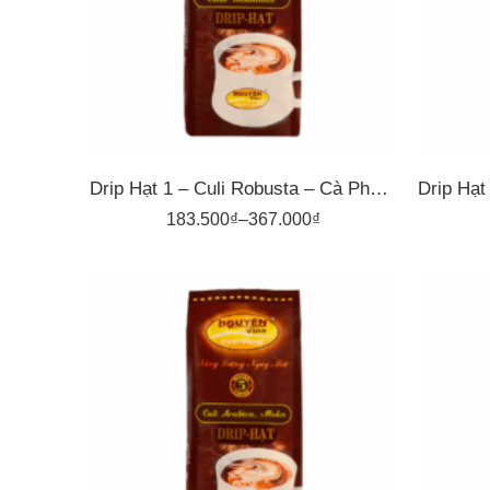
500gr
5
Drip Hạt 1 – Culi Robusta – Cà Phê Pha Phin Nguyên Vina
183.500
₫
–
367.000
₫
1kg
500gr
5