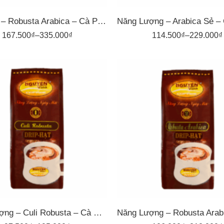
Hạt Mộc – Robusta Arabica – Cà Phê Nguyên Vina
167.500
₫
–
335.000
₫
114.500
₫
–
229.000
₫
1kg
1kg
00gr
500gr
Năng Lượng – Culi Robusta – Cà Phê Pha Phin Nguyên Vina