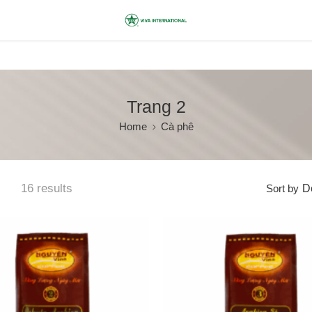
Trang 2
Home
Cà phê
16 results
Sort by
De
1kg
1kg