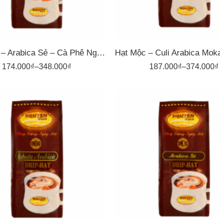
Hạt Mộc – Arabica Sẻ – Cà Phê Nguyên Vina
174.000
₫
–
348.000
₫
187.000
₫
–
374.000
₫
1kg
1kg
00gr
500gr