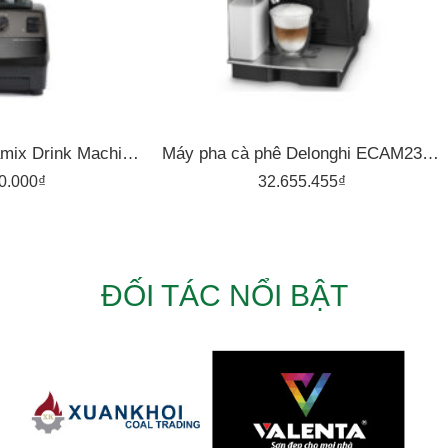
Máy xay ST – Vitamix Drink Machine Advance VM0127
Máy pha cà phê Delonghi ECAM23.460.B
0.000
₫
32.655.455
₫
ĐỐI TÁC NỔI BẬT