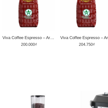
500gr
500gr
Viva Coffee Espresso – Arabica 40%, Robusta 60% – Cà Phê Pha Máy – Túi 500g
200.000
₫
204.750
₫