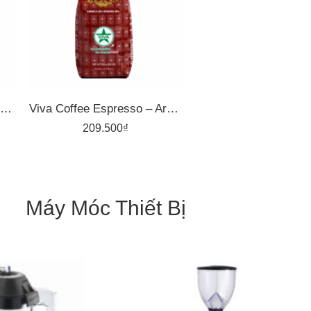
500gr
Viva Coffee Espresso – Arabica 50%, Robusta 50% – Cà Phê Pha Máy – Túi 500g
Viva Coffee Espresso – Arabica 60%, Robusta 40% – Cà Phê Pha Máy – Túi 500g
209.500
₫
Máy Móc Thiết Bị