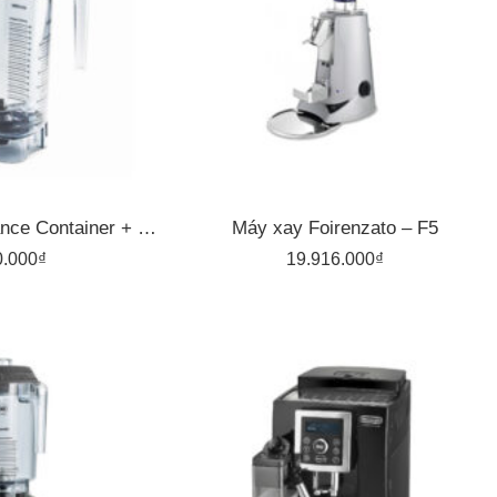
Cối VITAMIX Advance Container + Lid Complete – For XP Container ( VM0127)
Máy xay Foirenzato – F5
0.000
₫
19.916.000
₫