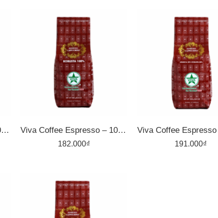
1kg
1kg
500gr
500gr
Viva Coffee Espresso – 100% Arabica – Cà Phê Pha Máy – Túi 500g
Viva Coffee Espresso – 100% Robusta – Cà Phê Pha Máy – Túi 500g
182.000
₫
191.000
₫
1kg