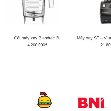
Cối máy xay Blendtec 3L
4.200.000
₫
21.80