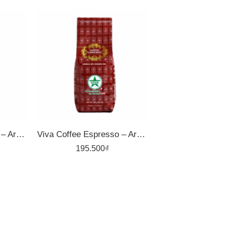
1kg
500gr
Viva Coffee Espresso – Arabica 20%, Robusta 80% – Cà Phê Pha Máy – Túi 500g
Viva Coffee Espresso – Arabica 30%, Robusta 70% – Cà Phê Pha Máy – Túi 500g
195.500
₫