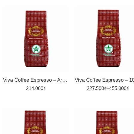
1kg
1kg
500gr
500gr
Viva Coffee Espresso – Arabica 70%, Robusta 30% – Cà Phê Pha Máy – Túi 500g
214.000
₫
227.500
₫
–
455.000
₫
1kg
1kg