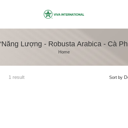
“Năng Lượng - Robusta Arabica - Cà Ph
Home
1 result
Sort by
De