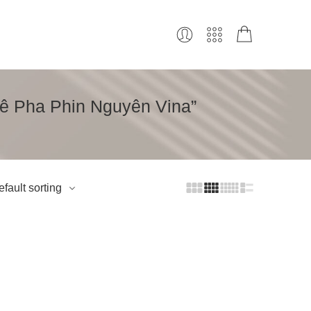
ê Pha Phin Nguyên Vina”
fault sorting