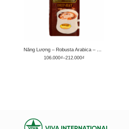
500gr
Năng Lượng – Robusta Arabica – Cà Phê Pha Phin Nguyên Vina
106.000
₫
–
212.000
₫